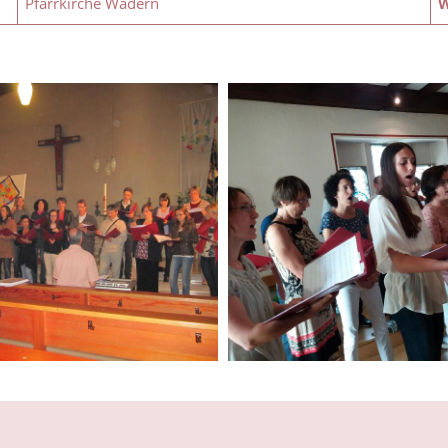
Pfarrkirche Wadern
W