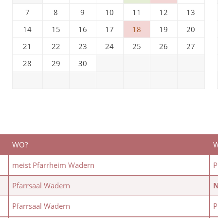
7
8
9
10
11
12
13
14
15
16
17
18
19
20
21
22
23
24
25
26
27
28
29
30
WO?
W
meist Pfarrheim Wadern
P
Pfarrsaal Wadern
N
Pfarrsaal Wadern
P